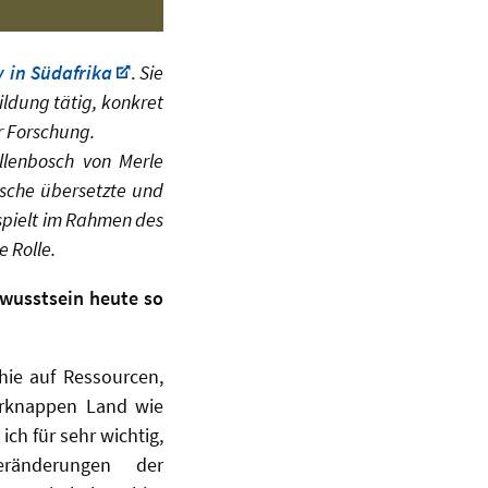
y in Südafrika
.
Sie
ildung tätig, konkret
r Forschung.
llenbosch von Merle
tsche übersetzte und
 spielt im Rahmen des
 Rolle.
wusstsein heute so
hie auf Ressourcen,
erknappen Land wie
ich für sehr wichtig,
ränderungen der