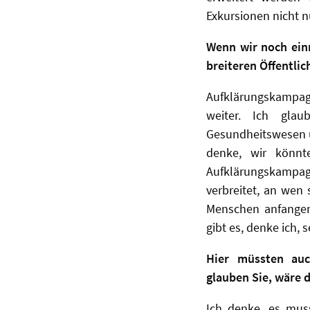
Exkursionen nicht n
Wenn wir noch einm
breiteren Öffentli
Aufklärungskampag
weiter. Ich gla
Gesundheitswesen u
denke, wir könn
Aufklärungskampagn
verbreitet, an wen 
Menschen anfangen
gibt es, denke ich, s
Hier müssten auch
glauben Sie, wäre d
Ich denke, es muss