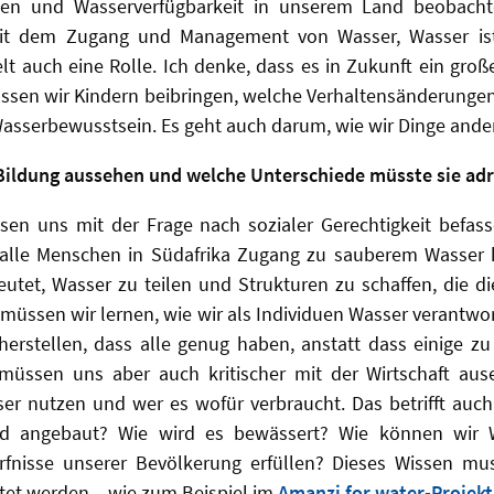
en und Wasserverfügbarkeit in unserem Land beobacht
t dem Zugang und Management von Wasser, Wasser ist
elt auch eine Rolle. Ich denke, dass es in Zukunft ein große
üssen wir Kindern beibringen, welche Verhaltensänderungen
Wasserbewusstsein. Es geht auch darum, wie wir Dinge ande
Bildung aussehen und welche Unterschiede müsste sie adr
sen uns mit der Frage nach sozialer Gerechtigkeit befas
s alle Menschen in Südafrika Zugang zu sauberem Wasse
utet, Wasser zu teilen und Strukturen zu schaffen, die d
müssen wir lernen, wie wir als Individuen Wasser verantwo
herstellen, dass alle genug haben, anstatt dass einige zu
müssen uns aber auch kritischer mit der Wirtschaft aus
er nutzen und wer es wofür verbraucht. Das betrifft auch
rd angebaut? Wie wird es bewässert? Wie können wir
rfnisse unserer Bevölkerung erfüllen? Dieses Wissen mu
itet werden – wie zum Beispiel im
Amanzi for water-Projekt