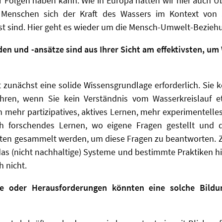
ür Folgen haben kann. Wie in Europa hatten wir hier auc
 Menschen sich der Kraft des Wassers im Kontext von 
t sind. Hier geht es wieder um die Mensch-Umwelt-Bezieh
n und -ansätze sind aus Ihrer Sicht am effektivsten, u
t zunächst eine solide Wissensgrundlage erforderlich. Sie 
ühren, wenn Sie kein Verständnis vom Wasserkreislauf e
 mehr partizipatives, aktives Lernen, mehr experimentell
uch forschendes Lernen, wo eigene Fragen gestellt und 
aten gesammelt werden, um diese Fragen zu beantworten.
das (nicht nachhaltige) Systeme und bestimmte Praktiken hi
h nicht.
e oder Herausforderungen könnten eine solche Bildu