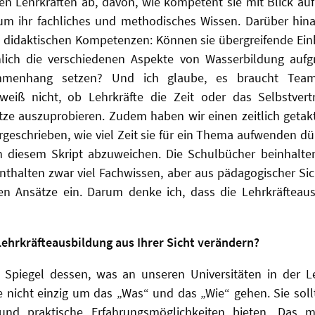
den Lehrkräften ab, davon, wie kompetent sie mit Blick a
 um ihr fachliches und methodisches Wissen. Darüber hin
didaktischen Kompetenzen: Können sie übergreifende Ein
hlich die verschiedenen Aspekte von Wasserbildung aufg
mmenhang setzen? Und ich glaube, es braucht Team
 weiß nicht, ob Lehrkräfte die Zeit oder das Selbstver
ze auszuprobieren. Zudem haben wir einen zeitlich getak
rgeschrieben, wie viel Zeit sie für ein Thema aufwenden dür
n diesem Skript abzuweichen. Die Schulbücher beinhalt
nthalten zwar viel Fachwissen, aber aus pädagogischer Sic
n Ansätze ein. Darum denke ich, dass die Lehrkräfteaus
 Lehrkräfteausbildung aus Ihrer Sicht verändern?
n Spiegel dessen, was an unseren Universitäten in der L
lte nicht einzig um das „Was“ und das „Wie“ gehen. Sie s
und praktische Erfahrungsmöglichkeiten bieten. Das m