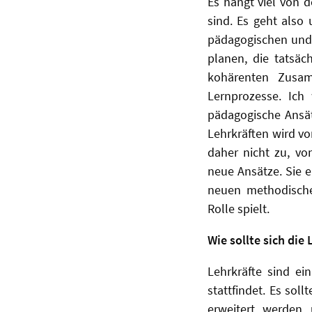
Es hängt viel von 
sind. Es geht also
pädagogischen und 
planen, die tatsäc
kohärenten Zusa
Lernprozesse. Ich
pädagogische Ansät
Lehrkräften wird vo
daher nicht zu, vo
neue Ansätze. Sie e
neuen methodische
Rolle spielt.
Wie sollte sich die
Lehrkräfte sind ei
stattfindet. Es sol
erweitert werden 