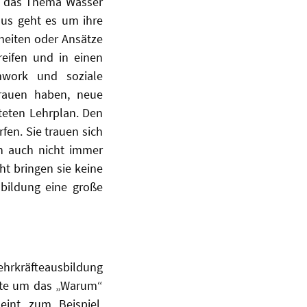
uf das Thema Wasser
aus geht es um ihre
heiten oder Ansätze
reifen und in einen
work und soziale
trauen haben, neue
teten Lehrplan. Den
fen. Sie trauen sich
en auch nicht immer
ht bringen sie keine
bildung eine große
ehrkräfteausbildung
ollte um das „Warum“
eint zum Beispiel,