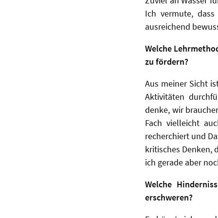
Zuviel an Wasser f
Ich vermute, dass
ausreichend bewuss
Welche Lehrmethode
zu fördern?
Aus meiner Sicht is
Aktivitäten durchf
denke, wir brauchen
Fach vielleicht a
recherchiert und D
kritisches Denken, 
ich gerade aber noc
Welche Hinderniss
erschweren?