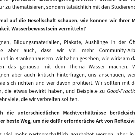
ur zu thematisieren, sondern tatsächlich mit den Studiere
al auf die Gesellschaft schauen, wie können wir Ihrer 
chkeit Wasserbewusstsein vermitteln?
nen, Bildungsmaterialien, Plakate, Aushänge in der Öff
ube aber auch, dass wir viel mehr Community-Arb
nd in Krankenhäusern. Wir haben gesehen, wie wirksam das
ten das genauso mit dem Thema Wasser machen. W
en aber auch kritisch hinterfragen, uns anschauen, we
sie sich richten und wer davon profitiert. Wir sollten mit
, die etwas bewirkt haben, und Beispiele zu
Good-Practi
ehr viele, die wir verbreiten sollten.
 die unterschiedlichen Machtverhältnisse berücksic
er beste Weg, um die dafür erforderliche Art von Reflexivi
 viel mehr partnerschaftlich gearbeitet werden, aber in 