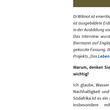
Di Wilmot ist emerit
ist ausgebildete Erd
in der Ausbildung v
Das Interview wurd
Biermann auf Englis
gekürzte Fassung. D
Projekts „Das
Leben
Warum, denken Sie
wichtig?
Ich glaube, Wasser
Nachhaltigkeit un
Südafrika ist es ein
insbesondere m