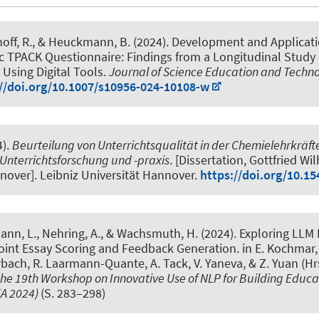
off, R.
, & Heuckmann, B.
(2024).
Development and Applicati
c TPACK Questionnaire: Findings from a Longitudinal Study
Using Digital Tools
.
Journal of Science Education and Techn
//doi.org/10.1007/s10956-024-10108-w
4).
Beurteilung von Unterrichtsqualität in der Chemielehrkräft
Unterrichtsforschung und -praxis
. [Dissertation, Gottfried Wi
nover]. Leibniz Universität Hannover.
https://doi.org/10.1
ann, L.
, Nehring, A.
, & Wachsmuth, H.
(2024).
Exploring LLM
Joint Essay Scoring and Feedback Generation
. in E. Kochmar,
rbach, R. Laarmann-Quante, A. Tack, V. Yaneva, & Z. Yuan (Hrs
the 19th Workshop on Innovative Use of NLP for Building Educa
EA 2024)
(S. 283–298)