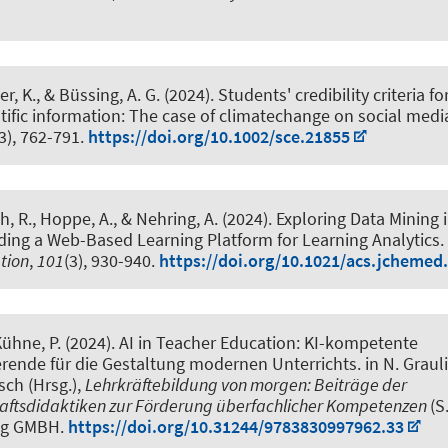
er, K.
, & Büssing, A. G.
(2024).
Students' credibility criteria fo
tific information: The case of climatechange on social medi
(3), 762-791.
https://doi.org/10.1002/sce.21855
h, R., Hoppe, A.
, & Nehring, A.
(2024).
Exploring Data Mining 
ding a Web-Based Learning Platform for Learning Analytics
.
tion
,
101
(3), 930-940.
https://doi.org/10.1021/acs.jchemed
Kühne, P. (2024).
AI in Teacher Education: KI-kompetente
rende für die Gestaltung modernen Unterrichts
. in N. Graul
sch (Hrsg.),
Lehrkräftebildung von morgen: Beiträge der
aftsdidaktiken zur Förderung überfachlicher Kompetenzen
(S
ag GMBH.
https://doi.org/10.31244/9783830997962.33