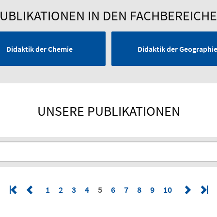
UBLIKATIONEN IN DEN FACHBEREICH
Didaktik der Chemie
Didaktik der Geographi
UNSERE PUBLIKATIONEN
1
2
3
4
5
6
7
8
9
10