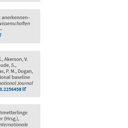
ät anerkennen–
issenschaften
-
., Akerson, V.
oude, S.,
as, P. M., Dogan,
ional baseline
national Journal
23.2256458
hmetterlinge
r (Hrsg.),
Internationale