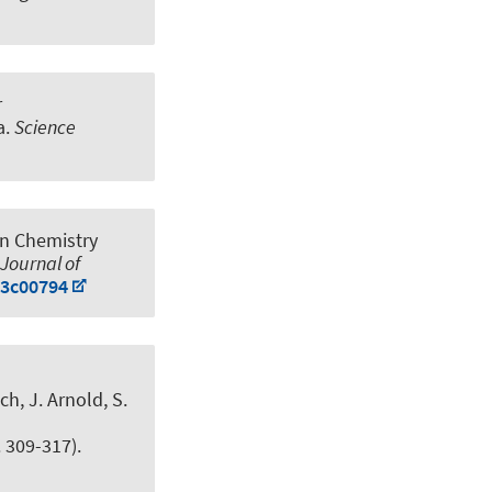
r
a
.
Science
in Chemistry
Journal of
.3c00794
ich, J. Arnold, S.
. 309-317).