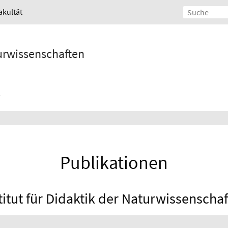
akultät
turwissenschaften
Publikationen
titut für Didaktik der Naturwissenscha