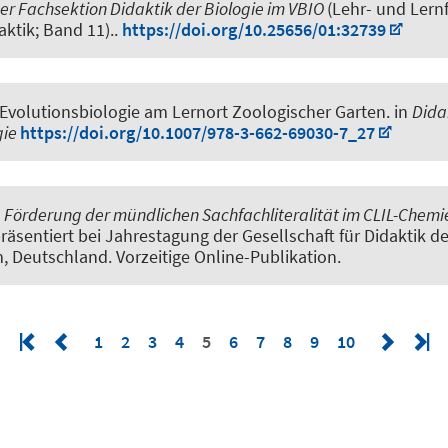
r Fachsektion Didaktik der Biologie im VBIO
(Lehr- und Lern
aktik; Band 11)..
https://doi.org/10.25656/01:32739
Evolutionsbiologie am Lernort Zoologischer Garten
. in
Dida
gie
https://doi.org/10.1007/978-3-662-69030-7_27
.
Förderung der mündlichen Sachfachliteralität im CLIL-Chemi
räsentiert bei Jahrestagung der Gesellschaft für Didaktik 
 Deutschland. Vorzeitige Online-Publikation.
1
2
3
4
5
6
7
8
9
10