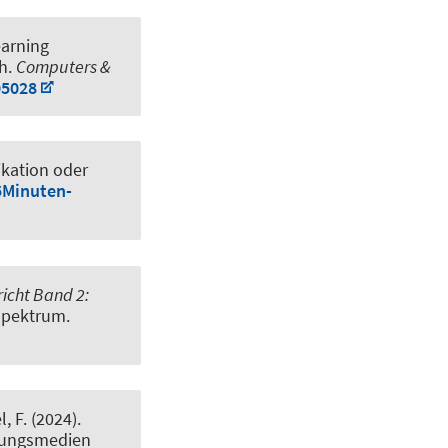
arning
ch
.
Computers &
05028
ikation oder
5Minuten-
icht Band 2:
 Spektrum.
, F. (2024).
dungsmedien