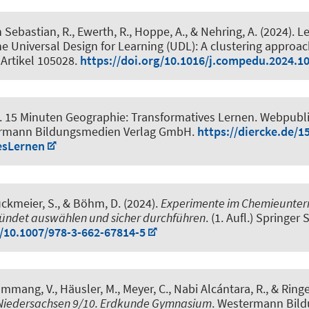
 Sebastian, R., Ewerth, R., Hoppe, A.
, & Nehring, A.
(2024).
Le
he Universal Design for Learning (UDL): A clustering approa
, Artikel 105028.
https://doi.org/10.1016/j.compedu.2024.1
.
15 Minuten Geographie: Transformatives Lernen
. Webpubl
ermann Bildungsmedien Verlag GmbH.
https://diercke.de/1
esLernen
uckmeier, S.
, & Böhm, D. (2024).
Experimente im Chemieunterr
ründet auswählen und sicher durchführen
. (1. Aufl.) Springer
g/10.1007/978-3-662-67814-5
ammang, V., Häusler, M.
, Meyer, C.
, Nabi Alcántara, R., & Ringel
: Niedersachsen 9/10. Erdkunde Gymnasium
. Westermann Bil