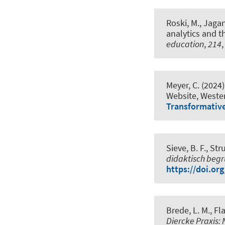
Roski, M.
, Jagan
analytics and t
education
,
214
Meyer, C.
(2024)
Website, West
Transformativ
Sieve, B. F.
, Str
didaktisch beg
https://doi.or
Brede, L. M.
, Fl
Diercke Praxis