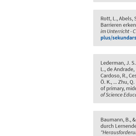
Rott, L., Abels, 
Barrieren erke
im Unterricht -
plus/sekundar
Lederman, J. S.,
L., de Andrade, 
Cardoso, R., Cesl
Ö. K., ... Zhu, Q
of primary, mid
of Science Educ
Baumann, B.
, 
durch Lernend
"Herausforderun