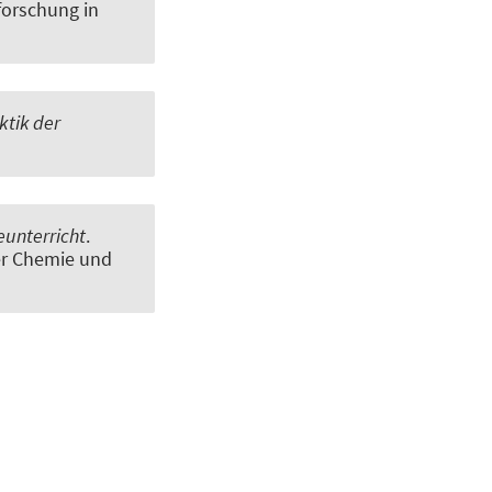
forschung in
ktik der
eunterricht
.
der Chemie und