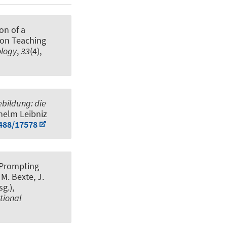
on of a
 on Teaching
ology
,
33
(4),
ebildung: die
lhelm Leibniz
5488/17578
 Prompting
 M. Bexte, J.
g.),
tional