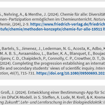
S.
, Nehring, A.
, & Menthe, J. (2024).
Chemie für alle: Diversit
nnen–Partizipation ermöglichen im Chemieunterricht
.
Naturw
 Chemie
, (204), 2-9.
https://www.friedrich-verlag.de/friedrich
stufe/chemie/methoden-konzepte/chemie-fur-alle-19511
 Bartels, S., Jimenez, J., Lederman, N. G., Acosta, K., Adbo, K
M. A. B. S., Avraamidou, L., Barber, K. A., Blanquet, E., Bouja
jarev, C. D., Chaipidech, P., Connolly, C. P., Crowther, D. T., D
. (2024).
Completing the progression establishing an internat
dle and secondary students’ views of scientific inquiry
.
Inter
ation
,
46
(7), 715-731.
https://doi.org/10.1080/09500693.20
& Groß, J.
(2024).
Entwicklung einer Bestimmungs-App für Sc
e im DPaCK-Modell
. in S. Steffen, A. Lude, M. Krell, & K. Kreme
g Zukunft". Lehr- und Lernforschung in der Biologiedidaktik: 