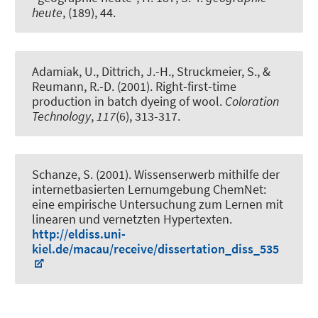
heute
, (189), 44.
Adamiak, U., Dittrich, J.-H.
, Struckmeier, S.
, &
Reumann, R.-D. (2001).
Right-first-time
production in batch dyeing of wool
.
Coloration
Technology
,
117
(6), 313-317.
Schanze, S.
(2001).
Wissenserwerb mithilfe der
internetbasierten Lernumgebung ChemNet:
eine empirische Untersuchung zum Lernen mit
linearen und vernetzten Hypertexten
.
http://eldiss.uni-
kiel.de/macau/receive/dissertation_diss_535