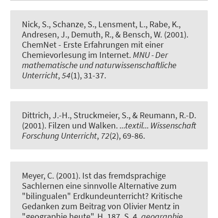
Nick, S.
, Schanze, S.
, Lensment, L., Rabe, K.,
Andresen, J., Demuth, R., & Bensch, W. (2001).
ChemNet - Erste Erfahrungen mit einer
Chemievorlesung im Internet
.
MNU - Der
mathematische und naturwissenschaftliche
Unterricht
,
54
(1), 31-37.
Dittrich, J.-H.
, Struckmeier, S.
, & Reumann, R.-D.
(2001).
Filzen und Walken
.
...textil... Wissenschaft
Forschung Unterricht
,
72
(2), 69-86.
Meyer, C.
(2001).
Ist das fremdsprachige
Sachlernen eine sinnvolle Alternative zum
"bilingualen" Erdkundeunterricht? Kritische
Gedanken zum Beitrag von Olivier Mentz in
"geographie heute", H. 187, S. 4.
geographie