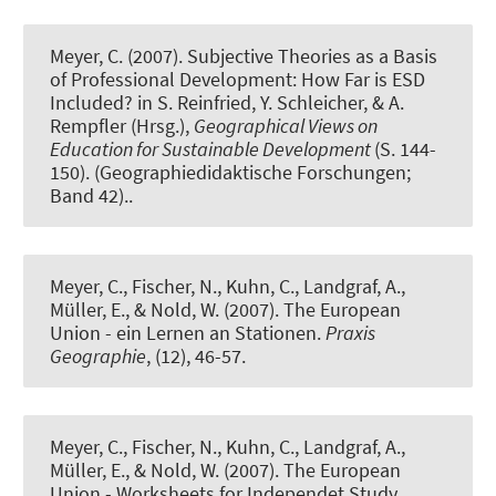
Meyer, C.
(2007).
Subjective Theories as a Basis
of Professional Development: How Far is ESD
Included?
in S. Reinfried, Y. Schleicher, & A.
Rempfler (Hrsg.),
Geographical Views on
Education for Sustainable Development
(S. 144-
150). (Geographiedidaktische Forschungen;
Band 42)..
Meyer, C.
, Fischer, N., Kuhn, C., Landgraf, A.,
Müller, E., & Nold, W. (2007).
The European
Union - ein Lernen an Stationen.
Praxis
Geographie
, (12), 46-57.
Meyer, C.
, Fischer, N., Kuhn, C., Landgraf, A.,
Müller, E., & Nold, W. (2007).
The European
Union - Worksheets for Independet Study
.