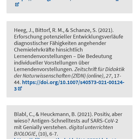
Heeg, J.
, Bittorf, R. M.
, & Schanze, S.
(2021).
Erforschung potenzieller Entwicklungsverläufe
diagnostischer Fähigkeiten angehender
Chemielehrkräfte hinsichtlich
Lernendenvorstellungen – Die Bedeutung
individueller Vorstellungen über
Lernendenvorstellungen
.
Zeitschrift für Didaktik
der Naturwissenschaften (ZfDN) (online)
,
27
, 17-
44.
https://doi.org/10.1007/s40573-021-00124-
3
Blabl, C.
, & Heuckmann, B.
(2021).
Positiv, aber
wieso? Antigen-Schnelltests auf SARS-CoV-2
mit Genially verstehen
.
digital unterrichten
BIOLOGIE
, (10), 6-7.