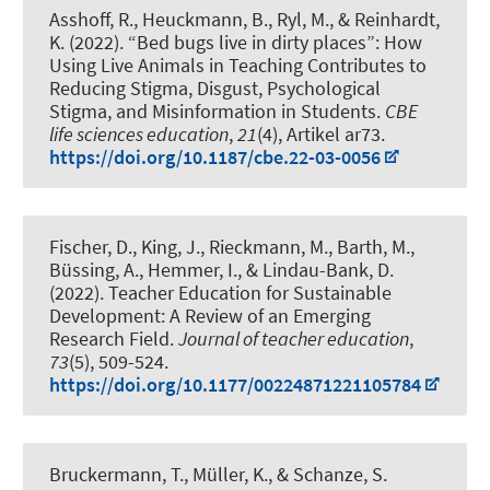
Asshoff, R.
, Heuckmann, B.
, Ryl, M., & Reinhardt,
K. (2022).
“Bed bugs live in dirty places”: How
Using Live Animals in Teaching Contributes to
Reducing Stigma, Disgust, Psychological
Stigma, and Misinformation in Students
.
CBE
life sciences education
,
21
(4), Artikel ar73.
https://doi.org/10.1187/cbe.22-03-0056
Fischer, D., King, J., Rieckmann, M., Barth, M.
,
Büssing, A.
, Hemmer, I., & Lindau-Bank, D.
(2022).
Teacher Education for Sustainable
Development: A Review of an Emerging
Research Field
.
Journal of teacher education
,
73
(5), 509-524.
https://doi.org/10.1177/00224871221105784
Bruckermann, T.
, Müller, K.
, & Schanze, S.