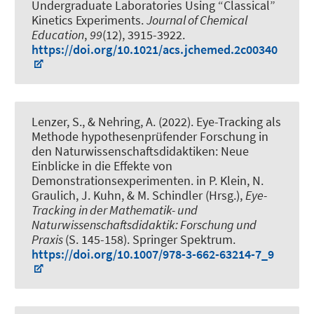
Undergraduate Laboratories Using “Classical”
Kinetics Experiments
.
Journal of Chemical
Education
,
99
(12), 3915-3922.
https://doi.org/10.1021/acs.jchemed.2c00340
Lenzer, S.
, & Nehring, A.
(2022).
Eye-Tracking als
Methode hypothesenprüfender Forschung in
den Naturwissenschaftsdidaktiken: Neue
Einblicke in die Effekte von
Demonstrationsexperimenten
. in P. Klein, N.
Graulich, J. Kuhn, & M. Schindler (Hrsg.),
Eye-
Tracking in der Mathematik- und
Naturwissenschaftsdidaktik: Forschung und
Praxis
(S. 145-158). Springer Spektrum.
https://doi.org/10.1007/978-3-662-63214-7_9