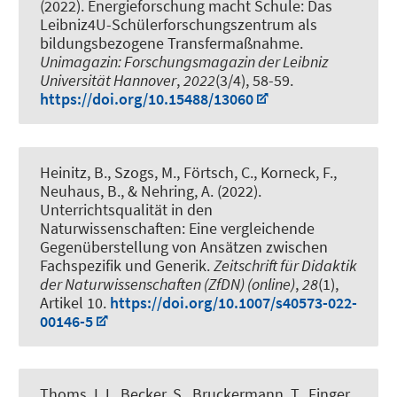
(2022).
Energieforschung macht Schule: Das
Leibniz4U-Schülerforschungszentrum als
bildungsbezogene Transfermaßnahme
.
Unimagazin: Forschungsmagazin der Leibniz
Universität Hannover
,
2022
(3/4), 58-59.
https://doi.org/10.15488/13060
Heinitz, B.
, Szogs, M., Förtsch, C., Korneck, F.,
Neuhaus, B.
, & Nehring, A.
(2022).
Unterrichtsqualität in den
Naturwissenschaften: Eine vergleichende
Gegenüberstellung von Ansätzen zwischen
Fachspezifik und Generik
.
Zeitschrift für Didaktik
der Naturwissenschaften (ZfDN) (online)
,
28
(1),
Artikel 10.
https://doi.org/10.1007/s40573-022-
00146-5
Thoms, LJ., Becker, S.
, Bruckermann, T.
, Finger,