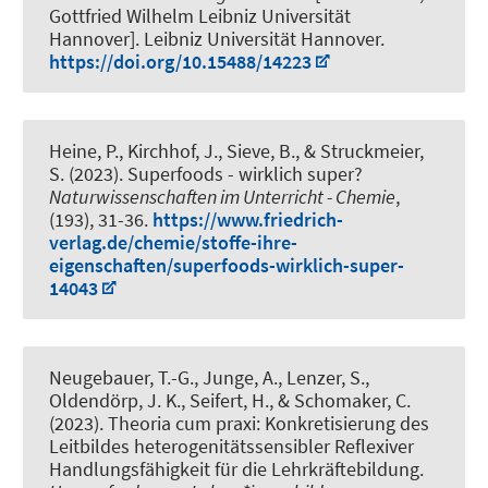
Gottfried Wilhelm Leibniz Universität
Hannover]. Leibniz Universität Hannover.
https://doi.org/10.15488/14223
Heine, P.
, Kirchhof, J.
, Sieve, B.
, & Struckmeier,
S.
(2023).
Superfoods - wirklich super?
Naturwissenschaften im Unterricht - Chemie
,
(193), 31-36.
https://www.friedrich-
verlag.de/chemie/stoffe-ihre-
eigenschaften/superfoods-wirklich-super-
14043
Neugebauer, T.-G.
, Junge, A.
, Lenzer, S.
,
Oldendörp, J. K.
, Seifert, H.
, & Schomaker, C.
(2023).
Theoria cum praxi: Konkretisierung des
Leitbildes heterogenitätssensibler Reflexiver
Handlungsfähigkeit für die Lehrkräftebildung
.