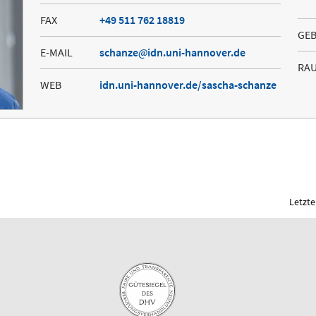
FAX
+49 511 762 18819
GE
E-MAIL
schanze
idn.uni-hannover.de
RA
WEB
idn.uni-hannover.de/sascha-schanze
Letzte