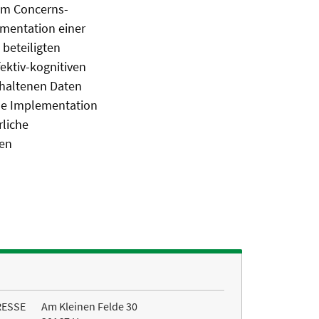
em Concerns-
ementation einer
 beteiligten
ektiv-kognitiven
rhaltenen Daten
iche Implementation
rliche
den
RESSE
Am Kleinen Felde 30