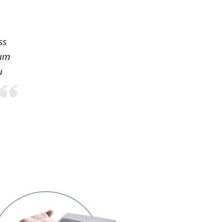
ss
 um
u