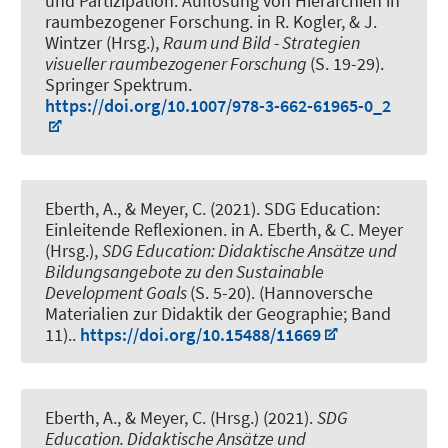
und Partizipation: Auflösung von Hierarchien in
raumbezogener Forschung
. in R. Kogler, & J.
Wintzer (Hrsg.),
Raum und Bild - Strategien
visueller raumbezogener Forschung
(S. 19-29).
Springer Spektrum.
https://doi.org/10.1007/978-3-662-61965-0_2
Eberth, A.
, & Meyer, C.
(2021).
SDG Education:
Einleitende Reflexionen
. in A. Eberth, & C. Meyer
(Hrsg.),
SDG Education: Didaktische Ansätze und
Bildungsangebote zu den Sustainable
Development Goals
(S. 5-20). (Hannoversche
Materialien zur Didaktik der Geographie; Band
11)..
https://doi.org/10.15488/11669
Eberth, A.
, & Meyer, C.
(Hrsg.) (2021).
SDG
Education. Didaktische Ansätze und