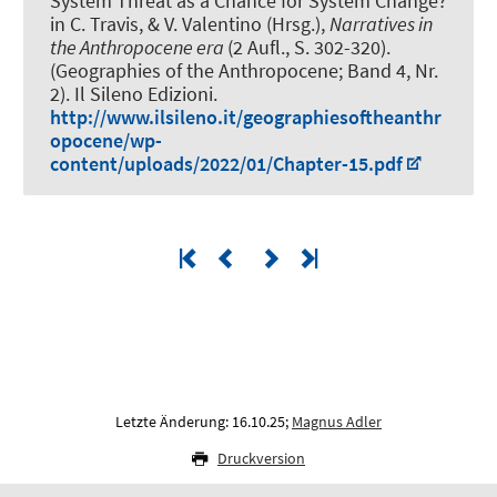
System Threat as a Chance for System Change?
in C. Travis, & V. Valentino (Hrsg.),
Narratives in
the Anthropocene era
(2 Aufl., S. 302-320).
(Geographies of the Anthropocene; Band 4, Nr.
2). Il Sileno Edizioni.
http://www.ilsileno.it/geographiesoftheanthr
opocene/wp-
content/uploads/2022/01/Chapter-15.pdf
Letzte Änderung: 16.10.25;
Magnus Adler
Druckversion