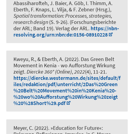
Abassiharofteh, J. Baier, A. Göb, I. Thimm, A.
Eberth, F. Knaps, L. Vilja, & F. Zebner (Hrsg.),
Spatial transformation: Processes, strategies,
research design
(S. 9-26). (Forschungsberichte
der ARL; Band 19). Verlag der ARL.
https://nbn-
resolving.org/urn:nbn:de:0156-08910228
Kweyu, R.
, & Eberth, A.
(2022).
Das Green Belt
Movement in Kenia - wo Aufforstung Wirkung
zeigt
.
Diercke 360° (Online)
,
2022
(4), 11-21.
https://diercke.westermann.de/sites/default/f
iles/redaktion/pdf/unterricht/2Das%20Green
%20Belt%20Movement%20in%20Kenia%20-
%20wo%20Aufforstung%20Wirkung%20zeigt
%20%28Short%29.pdf
Meyer, C.
(2022).
»Education for Future«: