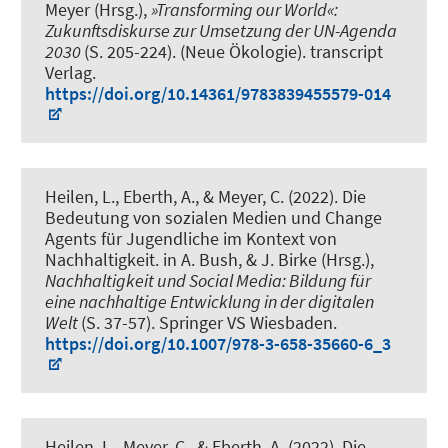
Meyer (Hrsg.),
»Transforming our World«:
Zukunftsdiskurse zur Umsetzung der UN-Agenda
2030
(S. 205-224). (Neue Ökologie). transcript
Verlag.
https://doi.org/10.14361/9783839455579-014
Heilen, L.
, Eberth, A.
, & Meyer, C.
(2022).
Die
Bedeutung von sozialen Medien und Change
Agents für Jugendliche im Kontext von
Nachhaltigkeit
. in A. Bush, & J. Birke (Hrsg.),
Nachhaltigkeit und Social Media: Bildung für
eine nachhaltige Entwicklung in der digitalen
Welt
(S. 37-57). Springer VS Wiesbaden.
https://doi.org/10.1007/978-3-658-35660-6_3
Heilen, L.
, Meyer, C.
, & Eberth, A.
(2022).
Die