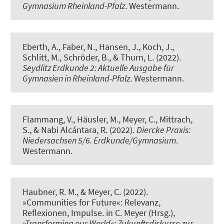
Gymnasium Rheinland-Pfalz
. Westermann.
Eberth, A.
, Faber, N., Hansen, J., Koch, J.,
Schlitt, M., Schröder, B., & Thurn, L. (2022).
Seydlitz Erdkunde 2: Aktuelle Ausgabe für
Gymnasien in Rheinland-Pfalz
. Westermann.
Flammang, V., Häusler, M.
, Meyer, C.
, Mittrach,
S.
, & Nabi Alcántara, R. (2022).
Diercke Praxis:
Niedersachsen 5/6. Erdkunde/Gymnasium
.
Westermann.
Haubner, R. M.
, & Meyer, C.
(2022).
»Communities for Future«: Relevanz,
Reflexionen, Impulse
. in C. Meyer (Hrsg.),
»Transforming our World«: Zukunftsdiskurse zur