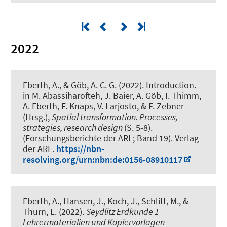
2022
Eberth, A.
, & Göb, A. C. G. (2022).
Introduction
.
in M. Abassiharofteh, J. Baier, A. Göb, I. Thimm,
A. Eberth, F. Knaps, V. Larjosto, & F. Zebner
(Hrsg.),
Spatial transformation. Processes,
strategies, research design
(S. 5-8).
(Forschungsberichte der ARL; Band 19). Verlag
der ARL.
https://nbn-
resolving.org/urn:nbn:de:0156-08910117
Eberth, A.
, Hansen, J., Koch, J., Schlitt, M., &
Thurn, L. (2022).
Seydlitz Erdkunde 1
Lehrermaterialien und Kopiervorlagen