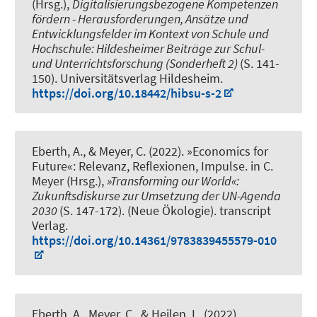
(Hrsg.),
Digitalisierungsbezogene Kompetenzen
fördern - Herausforderungen, Ansätze und
Entwicklungsfelder im Kontext von Schule und
Hochschule: Hildesheimer Beiträge zur Schul-
und Unterrichtsforschung (Sonderheft 2)
(S. 141-
150). Universitätsverlag Hildesheim.
https://doi.org/10.18442/hibsu-s-2
Eberth, A.
, & Meyer, C.
(2022).
»Economics for
Future«: Relevanz, Reflexionen, Impulse
. in C.
Meyer (Hrsg.),
»Transforming our World«:
Zukunftsdiskurse zur Umsetzung der UN-Agenda
2030
(S. 147-172). (Neue Ökologie). transcript
Verlag.
https://doi.org/10.14361/9783839455579-010
Eberth, A.
, Meyer, C.
, & Heilen, L.
(2022).