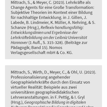
Mittrach, S.
, & Meyer, C.
(2023).
Lehrkräfte als
Change Agents für eine Große Transformation:
Subjektive Theorien im Kontext einer Bildung
für nachhaltige Entwicklung
. in J. Gillen, J.
Labede, B. Lindmeier, K. Müller, A. Nehring, & S.
Schanze (Hrsg.),
Reflexiv handlungsfähig:
Entwicklungslinien und Ergebnisse der
Lehrkräftebildung an der Leibniz Universität
Hannover
(1 Aufl., S. 315-328). (Beiträge zur
Pädagogik; Band 15). Nomos
Verlagsgesellschaft mbH & Co. KG.
Mittrach, S.
, Wirth, D.
, Meyer, C.
, & Ohl, U. (2023).
Professionalisierung angehender
Geographielehrkräfte durch den Einsatz von
virtueller Realität: Beispiele aus zwei
universitären geographiedidaktischen
Lehrveranstaltungen
. in F. Pettig, & I. Gryl
(Hrsg.),
Geographische Bildung in digitalen