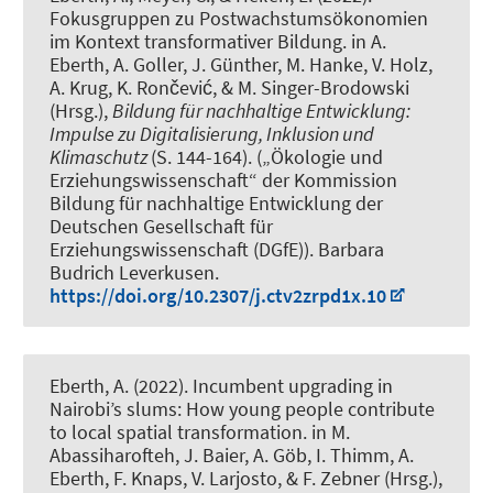
Fokusgruppen zu Postwachstumsökonomien
im Kontext transformativer Bildung
. in A.
Eberth, A. Goller, J. Günther, M. Hanke, V. Holz,
A. Krug, K. Rončević, & M. Singer-Brodowski
(Hrsg.),
Bildung für nachhaltige Entwicklung:
Impulse zu Digitalisierung, Inklusion und
Klimaschutz
(S. 144-164). („Ökologie und
Erziehungswissenschaft“ der Kommission
Bildung für nachhaltige Entwicklung der
Deutschen Gesellschaft für
Erziehungswissenschaft (DGfE)). Barbara
Budrich Leverkusen.
https://doi.org/10.2307/j.ctv2zrpd1x.10
Eberth, A.
(2022).
Incumbent upgrading in
Nairobi’s slums: How young people contribute
to local spatial transformation
. in M.
Abassiharofteh, J. Baier, A. Göb, I. Thimm, A.
Eberth, F. Knaps, V. Larjosto, & F. Zebner (Hrsg.),