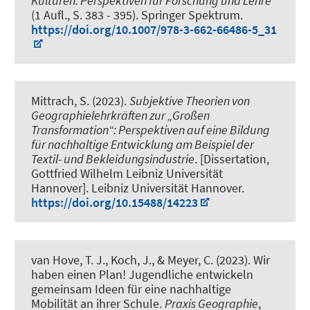
Kulturen: Perspektiven für Forschung und Lehre
(1 Aufl., S. 383 - 395). Springer Spektrum.
https://doi.org/10.1007/978-3-662-66486-5_31
Mittrach, S.
(2023).
Subjektive Theorien von
Geographielehrkräften zur „Großen
Transformation“: Perspektiven auf eine Bildung
für nachhaltige Entwicklung am Beispiel der
Textil- und Bekleidungsindustrie
. [Dissertation,
Gottfried Wilhelm Leibniz Universität
Hannover]. Leibniz Universität Hannover.
https://doi.org/10.15488/14223
van Hove, T. J.
, Koch, J.
, & Meyer, C.
(2023).
Wir
haben einen Plan! Jugendliche entwickeln
gemeinsam Ideen für eine nachhaltige
Mobilität an ihrer Schule
.
Praxis Geographie
,