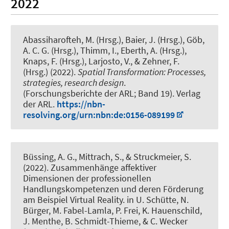
2022
Abassiharofteh, M. (Hrsg.), Baier, J. (Hrsg.), Göb,
A. C. G. (Hrsg.), Thimm, I.
, Eberth, A. (Hrsg.)
,
Knaps, F. (Hrsg.)
, Larjosto, V., & Zehner, F.
(Hrsg.) (2022).
Spatial Transformation: Processes,
strategies, research design
.
(Forschungsberichte der ARL; Band 19). Verlag
der ARL.
https://nbn-
resolving.org/urn:nbn:de:0156-089199
Büssing, A. G.
, Mittrach, S.
, & Struckmeier, S.
(2022).
Zusammenhänge affektiver
Dimensionen der professionellen
Handlungskompetenzen und deren Förderung
am Beispiel Virtual Reality
. in U. Schütte, N.
Bürger, M. Fabel-Lamla, P. Frei, K. Hauenschild,
J. Menthe, B. Schmidt-Thieme, & C. Wecker