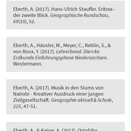
Eberth, A.
(2017).
Hans-Ulrich Stauffer. Eritrea -
der zweite Blick
.
Geographische Rundschau
,
69
(10), 52.
Eberth, A.
, Häusler, M.
, Meyer, C.
, Reblin, S., &
von Roux, Y. (2017).
Lehrerband. Diercke
Erdkunde Einführungsphase Niedersachsen
.
Westermann.
Eberth, A.
(2017).
Musik in den Slums von
Nairobi - Kreativer Ausdruck einer jungen
Zivilgesellschaft
.
Geographie aktuell & Schule
,
225
, 47-51.
Eberth, A.
, & Kaiser, A. (2017).
Ostafrika.