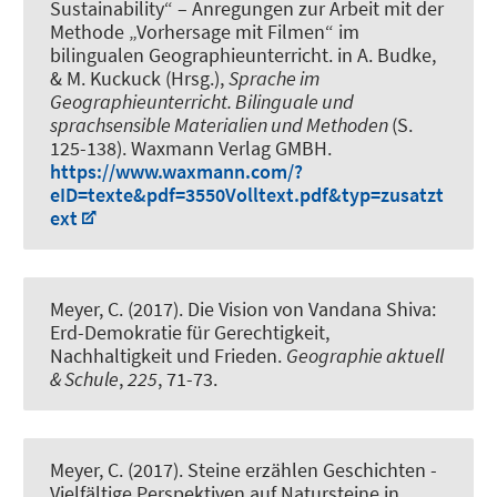
Sustainability“ – Anregungen zur Arbeit mit der
Methode „Vorhersage mit Filmen“ im
bilingualen Geographieunterricht
. in A. Budke,
& M. Kuckuck (Hrsg.),
Sprache im
Geographieunterricht. Bilinguale und
sprachsensible Materialien und Methoden
(S.
125-138). Waxmann Verlag GMBH.
https://www.waxmann.com/?
eID=texte&pdf=3550Volltext.pdf&typ=zusatzt
ext
Meyer, C.
(2017).
Die Vision von Vandana Shiva:
Erd-Demokratie für Gerechtigkeit,
Nachhaltigkeit und Frieden
.
Geographie aktuell
& Schule
,
225
, 71-73.
Meyer, C.
(2017).
Steine erzählen Geschichten -
Vielfältige Perspektiven auf Natursteine in