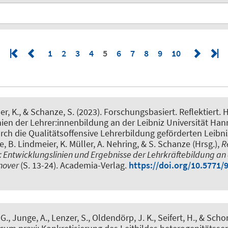
1
2
3
4
5
6
7
8
9
10
er, K.
, & Schanze, S.
(2023).
Forschungsbasiert. Reflektiert. 
ien der Lehrer:innenbildung an der Leibniz Universität Ha
h die Qualitätsoffensive Lehrerbildung geförderten Leibni
e, B. Lindmeier, K. Müller, A. Nehring, & S. Schanze (Hrsg.),
R
 Entwicklungslinien und Ergebnisse der Lehrkräftebildung an 
nnover
(S. 13-24). Academia-Verlag.
https://doi.org/10.5771
-G.
, Junge, A.
, Lenzer, S.
, Oldendörp, J. K.
, Seifert, H.
, & Scho