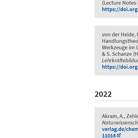
(Lecture Notes 
https://doi.or
von der Heide, 
Handlungstheor
Werkzeuge im C
& S. Schanze (H
Lehrkräftebildu
https://doi.or
2022
Akram, A.
, Zehl
Naturwissenscha
verlag.de/chem
11018