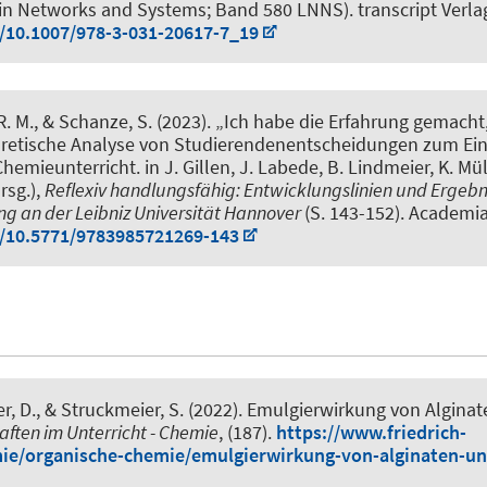
in Networks and Systems; Band 580 LNNS). transcript Verla
g/10.1007/978-3-031-20617-7_19
R. M.
, & Schanze, S.
(2023).
„Ich habe die Erfahrung gemacht
etische Analyse von Studierendenentscheidungen zum Eins
hemieunterricht
. in J. Gillen, J. Labede, B. Lindmeier, K. Mü
rsg.),
Reflexiv handlungsfähig: Entwicklungslinien und Ergebn
ng an der Leibniz Universität Hannover
(S. 143-152). Academia
g/10.5771/9783985721269-143
er, D.
, & Struckmeier, S.
(2022).
Emulgierwirkung von Alginat
ften im Unterricht - Chemie
, (187).
https://www.friedrich-
ie/organische-chemie/emulgierwirkung-von-alginaten-und