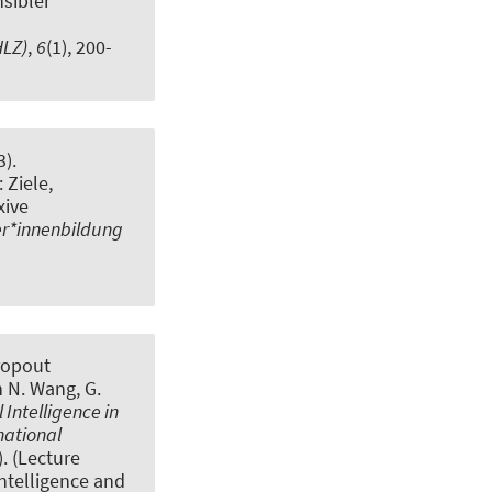
nsibler
HLZ)
,
6
(1), 200-
).
 Ziele,
xive
r*innenbildung
ropout
in N. Wang, G.
al Intelligence in
national
. (Lecture
Intelligence and