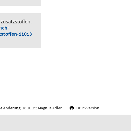
zusatzstoffen
.
ich-
zstoffen-11013
te Änderung: 16.10.25;
Magnus Adler
Druckversion