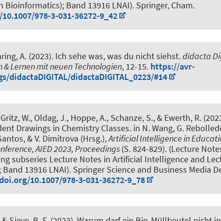
n Bioinformatics); Band 13916 LNAI). Springer, Cham.
g/10.1007/978-3-031-36272-9_42
ring, A.
(2023).
Ich sehe was, was du nicht siehst
.
didacta Dig
 & Lernen mit neuen Technologien
, 12-15.
https://avr-
s/didactaDIGITAL/didactaDIGITAL_0223/#14
Gritz, W., Oldag, J., Hoppe, A.
, Schanze, S.
, & Ewerth, R. (202
dent Drawings in Chemistry Classes
. in N. Wang, G. Rebolle
Santos, & V. Dimitrova (Hrsg.),
Artificial Intelligence in Educat
onference, AIED 2023, Proceedings
(S. 824-829). (Lecture Not
ing subseries Lecture Notes in Artificial Intelligence and Lec
); Band 13916 LNAI). Springer Science and Business Media 
/doi.org/10.1007/978-3-031-36272-9_78
, & Sieve, B. F. (2023).
Warum darf ein Bio-Müllbeutel nicht i