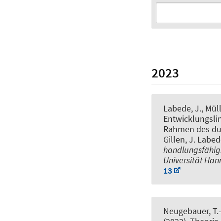
2023
Labede, J.
, Müll
Entwicklungslin
Rahmen des durc
Gillen, J. Labed
handlungsfähig:
Universität Ha
13
Neugebauer, T.