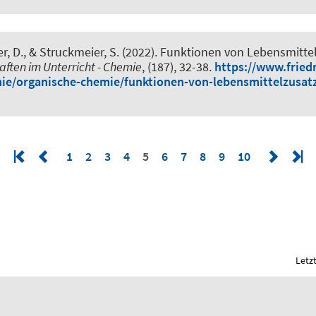
er, D.
, & Struckmeier, S.
(2022).
Funktionen von Lebensmittel
ften im Unterricht - Chemie
, (187), 32-38.
https://www.friedr
ie/organische-chemie/funktionen-von-lebensmittelzusat
1
2
3
4
5
6
7
8
9
10
Letz