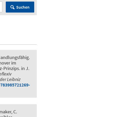
Suchen
Handlungsfähig.
nnover im
z-Prinzips
. in J.
eflexiv
der Leibniz
/9783985721269-
maker, C.