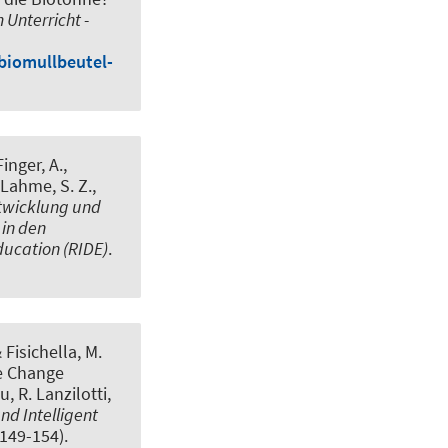
Unterricht -
biomullbeutel-
Finger, A.
,
 Lahme, S. Z.
,
twicklung und
 in den
ducation (RIDE)
.
& Fisichella, M.
e Change
, R. Lanzilotti,
nd Intelligent
 149-154).