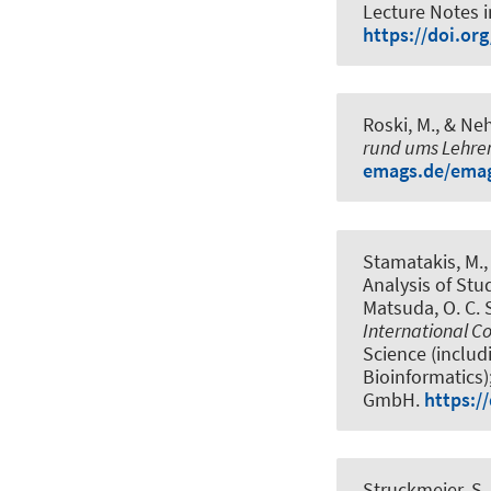
Lecture Notes i
https://doi.or
Roski, M.
, & Neh
rund ums Lehren
emags.de/emag
Stamatakis, M., 
Analysis of Stu
Matsuda, O. C. 
International C
Science (includ
Bioinformatics
GmbH.
https:/
Struckmeier, S.