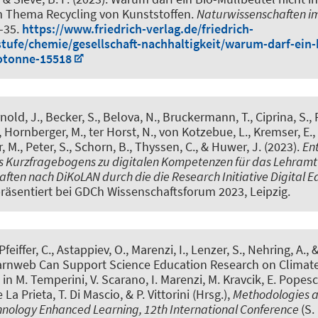
m Thema Recycling von Kunststoffen
.
Naturwissenschaften im 
9-35.
https://www.friedrich-verlag.de/friedrich-
tufe/chemie/gesellschaft-nachhaltigkeit/warum-darf-ein-
iotonne-15518
nold, J., Becker, S., Belova, N.
, Bruckermann, T.
, Ciprina, S., 
, Hornberger, M., ter Horst, N., von Kotzebue, L., Kremser, E.,
r, M.
, Peter, S., Schorn, B., Thyssen, C., & Huwer, J. (2023).
En
es Kurzfragebogens zu digitalen Kompetenzen für das Lehramt
ften nach DiKoLAN durch die die Research Initiative Digital E
räsentiert bei GDCh Wissenschaftsforum 2023, Leipzig.
feiffer, C., Astappiev, O.
, Marenzi, I.
, Lenzer, S.
, Nehring, A.
, 
rnweb Can Support Science Education Research on Climat
. in M. Temperini, V. Scarano, I. Marenzi, M. Kravcik, E. Popescu
 La Prieta, T. Di Mascio, & P. Vittorini (Hrsg.),
Methodologies a
hnology Enhanced Learning, 12th International Conference
(S.