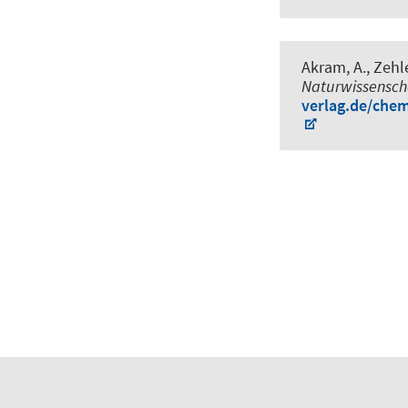
Akram, A.
, Zehl
Naturwissenscha
verlag.de/chem