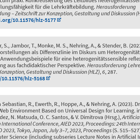
cum praxi: Konkretisierung des Leitbildes heterogenitätsse
lungsfähigkeit für die Lehrkräftebildung
.
Herausforderung
ung – Zeitschrift zur Konzeption, Gestaltung und Diskussion (
i.org/10.11576/hlz-5177
, S.
, Jambor, T.
, Monke, M. S.
, Nehring, A.
, & Stender, B.
(2023
rstellungen als Differenzlinie im Diskurs um Heterogenität:
Anwendungsbeispiele für eine heterogenitätssensible refle
ng aus fachdidaktischer Perspektive
.
Herausforderung Lehre
r Konzeption, Gestaltung und Diskussion (HLZ)
,
6
, 287.
g/10.11576/hlz-5168
 Sebastian, R., Ewerth, R., Hoppe, A.
, & Nehring, A.
(2023).
D
 Web Environment Based on Universal Design for Learning
. 
z, N. Matsuda, O. C. Santos, & V. Dimitrova (Hrsg.),
Artifici
 International Conference, AIED 2023, Proceedings: 24th Inter
D 2023, Tokyo, Japan, July 3–7, 2023, Proceedings
(S. 515–527)
er Science (including subseries Lecture Notes in Artificial 