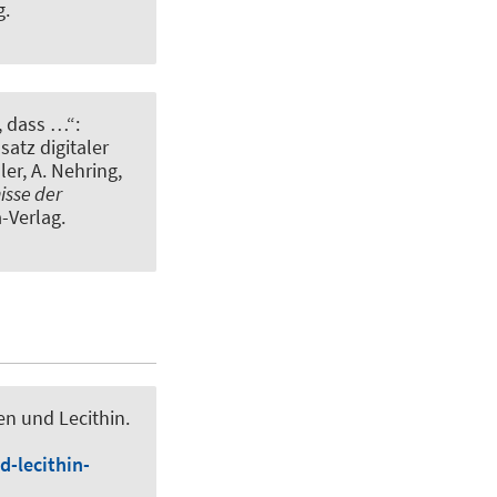
g.
, dass …“:
atz digitaler
ller, A. Nehring,
isse der
-Verlag.
en und Lecithin
.
-lecithin-