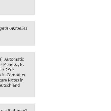
ital - Aktuelles
3).
Automatic
do-Mendez, N.
ion: 24th
es in Computer
ture Notes in
Deutschland
n die Biotonne?