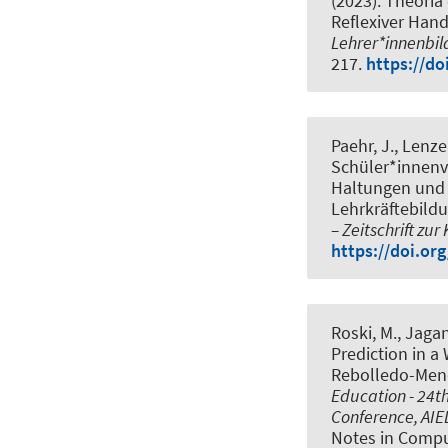
(2023).
Theoria 
Reflexiver Hand
Lehrer*innenbild
217.
https://do
Paehr, J.
, Lenzer
Schüler*innenvo
Haltungen und 
Lehrkräftebildu
– Zeitschrift zu
https://doi.or
Roski, M.
, Jagan
Prediction in a
Rebolledo-Mende
Education - 24th
Conference, AIE
Notes in Comput