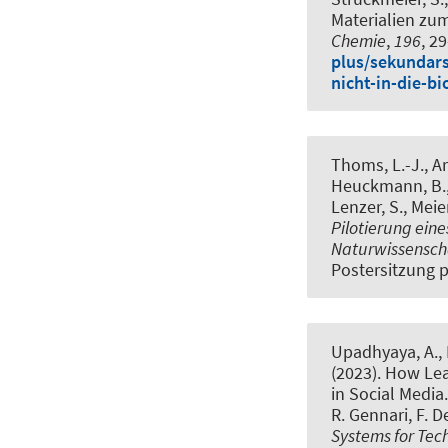
Materialien zu
Chemie
,
196
, 2
plus/sekundars
nicht-in-die-b
Thoms, L.-J., Ar
Heuckmann, B.
Lenzer, S.
, Meie
Pilotierung ein
Naturwissenscha
Postersitzung p
Upadhyaya, A., P
(2023).
How Lea
in Social Media
R. Gennari, F. De
Systems for Tec