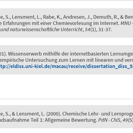
e, S.
, Lensment, L., Rabe, K., Andresen, J., Demuth, R., & Ben
e Erfahrungen mit einer Chemievorlesung im Internet
.
MNU -
nd naturwissenschaftliche Unterricht
,
54
(1), 31-37.
01).
Wissenserwerb mithilfe der internetbasierten Lernumg
empirische Untersuchung zum Lernen mit linearen und ver
tp://eldiss.uni-kiel.de/macau/receive/dissertation_diss_
e, S.
, & Lensment, L. (2000).
Chemische Lehr- und Lernprog
andsaufnahme Teil 1: Allgemeine Bewertung
.
PdN - ChiS
,
49
(5