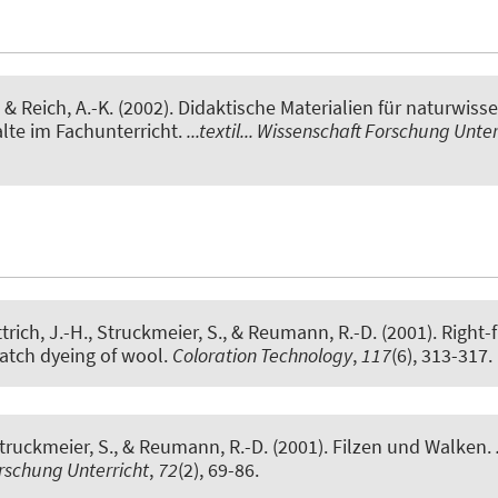
, & Reich, A.-K. (2002).
Didaktische Materialien für naturwisse
lte im Fachunterricht
.
...textil... Wissenschaft Forschung Unter
trich, J.-H.
, Struckmeier, S.
, & Reumann, R.-D. (2001).
Right-f
atch dyeing of wool
.
Coloration Technology
,
117
(6), 313-317.
Struckmeier, S.
, & Reumann, R.-D. (2001).
Filzen und Walken
.
rschung Unterricht
,
72
(2), 69-86.