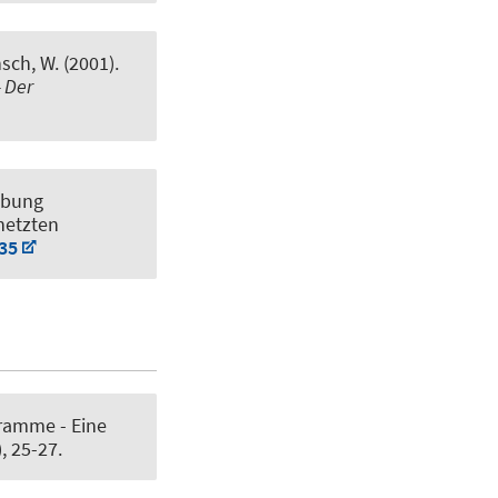
sch, W. (2001).
 Der
ebung
netzten
535
ramme - Eine
), 25-27.