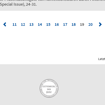
(Special Issue), 24-31.
11
12
13
14
15
16
17
18
19
20
Letz