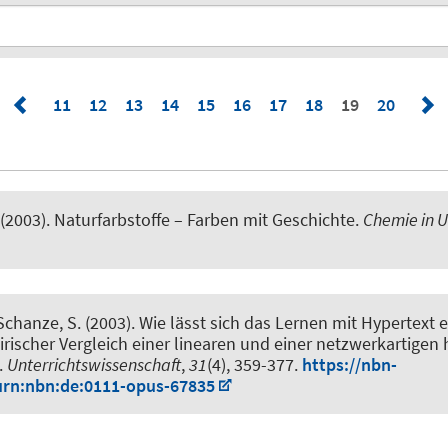
11
12
13
14
15
16
17
18
19
20
(2003).
Naturfarbstoffe – Farben mit Geschichte
.
Chemie in U
 Schanze, S.
(2003).
Wie lässt sich das Lernen mit Hypertext e
rischer Vergleich einer linearen und einer netzwerkartige
.
Unterrichtswissenschaft
,
31
(4), 359-377.
https://nbn-
urn:nbn:de:0111-opus-67835