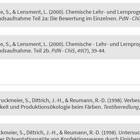
e, S.
, & Lensment, L. (2000).
Chemische Lehr- und Lernprog
andsaufnahme Teil 2a: Die Bewertung im Einzelnen
.
PdN - Chi
e, S.
, & Lensment, L. (2000).
Chemische - Lehr- und Lernpr
ndsaufnahme. Teil 2b.
PdN - ChiS
,
49
(7), 39-44.
truckmeier, S.
, Dittrich, J.-H., & Reumann, R.-D. (1998).
Verbes
keit und Produktionsökologie beim Färben
.
Textilveredlung
ckmeier, S.
, Dittrich, J.-H., & Reumann, R.-D. (1998).
Untersuc
er Präsentationsgüte von Konfektionswaren durch Finishen