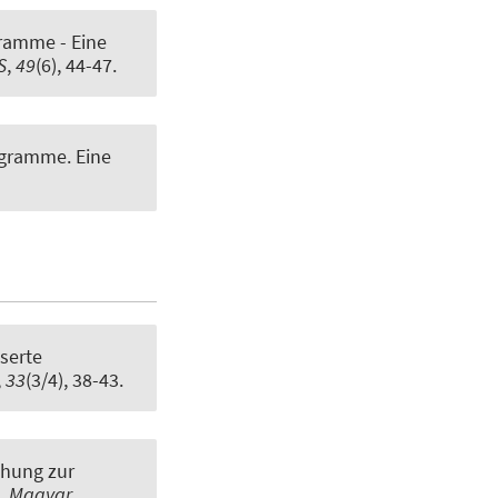
ramme - Eine
S
,
49
(6), 44-47.
ogramme. Eine
serte
,
33
(3/4), 38-43.
hung zur
.
Magyar