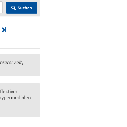
Suchen
nserer Zeit
,
ffektiver
n hypermedialen