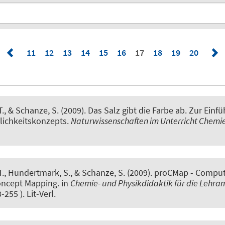
11
12
13
14
15
16
17
18
19
20
T.
, & Schanze, S.
(2009).
Das Salz gibt die Farbe ab. Zur Einf
lichkeitskonzepts.
Naturwissenschaften im Unterricht Chemi
T.
, Hundertmark, S.
, & Schanze, S.
(2009).
proCMap - Comput
oncept Mapping.
in
Chemie- und Physikdidaktik für die Lehra
-255 ). Lit-Verl.