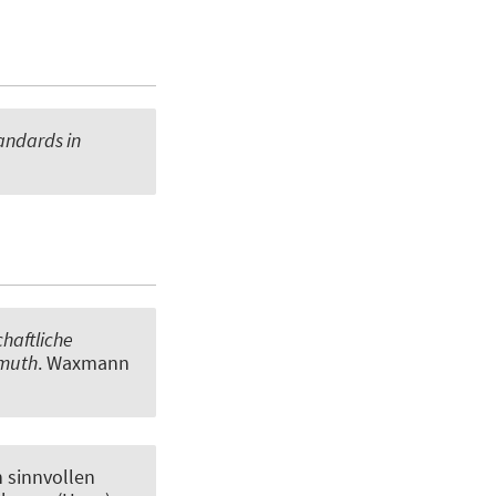
andards in
chaftliche
emuth
. Waxmann
 sinnvollen