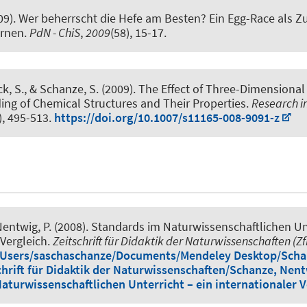
09).
Wer beherrscht die Hefe am Besten? Ein Egg-Race als 
ernen
.
PdN - ChiS
,
2009
(58), 15-17.
k, S.
, & Schanze, S.
(2009).
The Effect of Three-Dimensional
ing of Chemical Structures and Their Properties
.
Research i
), 495-513.
https://doi.org/10.1007/s11165-008-9091-z
Nentwig, P. (2008).
Standards im Naturwissenschaftlichen Unt
 Vergleich
.
Zeitschrift für Didaktik der Naturwissenschaften (Z
///Users/saschaschanze/Documents/Mendeley Desktop/Scha
hrift für Didaktik der Naturwissenschaften/Schanze, Nentw
aturwissenschaftlichen Unterricht – ein internationaler V