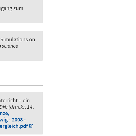
Zugang zum
 Simulations on
n science
erricht – ein
fDN) (druck)
,
14
,
nze,
ig - 2008 -
ergleich.pdf