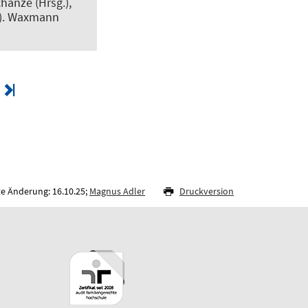
chanze (Hrsg.),
3). Waxmann
te Änderung: 16.10.25;
Magnus Adler
Druckversion