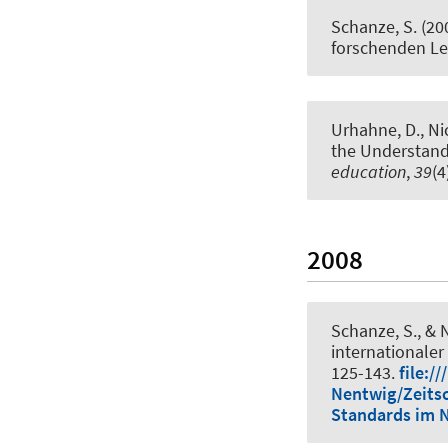
Schanze, S.
(20
forschenden L
Urhahne, D., Nic
the Understand
education
,
39
(4
2008
Schanze, S.
, & 
internationaler
125-143.
file:
Nentwig/Zeitsc
Standards im N