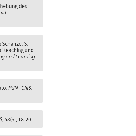
Erhebung des
und
& Schanze, S.
of teaching and
ing and Learning
ato
.
PdN - ChiS
,
S
,
58
(6), 18-20.