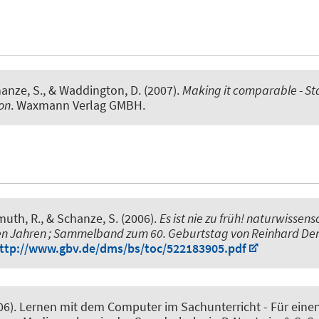
hanze, S.
, & Waddington, D. (2007).
Making it comparable - St
on
. Waxmann Verlag GMBH.
muth, R.
, & Schanze, S.
(2006).
Es ist nie zu früh! naturwissens
gen Jahren ; Sammelband zum 60. Geburtstag von Reinhard D
ttp://www.gbv.de/dms/bs/toc/522183905.pdf
06).
Lernen mit dem Computer im Sachunterricht - Für einen