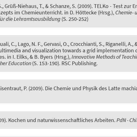
.
, Grüß-Niehaus, T.
, & Schanze, S.
(2009).
TELKo - Test zur 
nzepts im Chemieunterricht.
in D. Höttecke (Hrsg.),
Chemie- 
für die Lehramtsausbildung
(S. 250-252)
li, C., Lago, N. F., Gervasi, O., Crocchianti, S., Riganelli, A.
, 
timedia and visualization towards a grid implementation 
ies
. in I. Eilks, & B. Byers (Hrsg.),
Innovative Methods of Teach
gher Education
(S. 153-190). RSC Publishing.
Eisentraut, P. (2009).
Die Chemie und Physik des Latte machi
09).
Kochen und naturwissenschaftliches Arbeiten
.
PdN - Chi