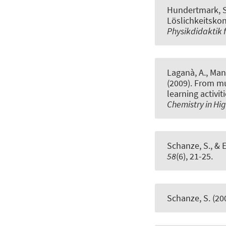
Hundertmark, S
Löslichkeitsko
Physikdidaktik 
Laganà, A., Manua
(2009).
From mul
learning activit
Chemistry in Hi
Schanze, S.
, & 
58
(6), 21-25.
Schanze, S.
(20