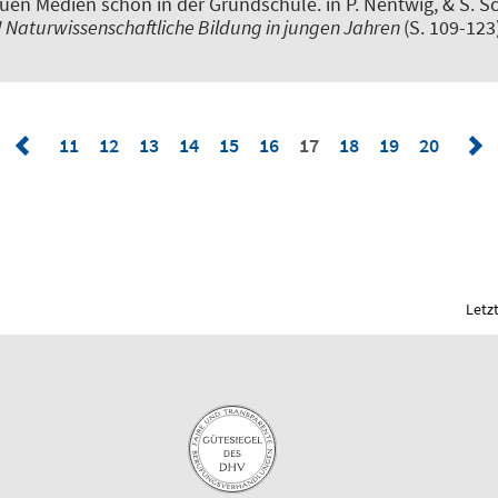
uen Medien schon in der Grundschule
. in P. Nentwig, & S. S
üh! Naturwissenschaftliche Bildung in jungen Jahren
(S. 109-12
11
12
13
14
15
16
17
18
19
20
Letz