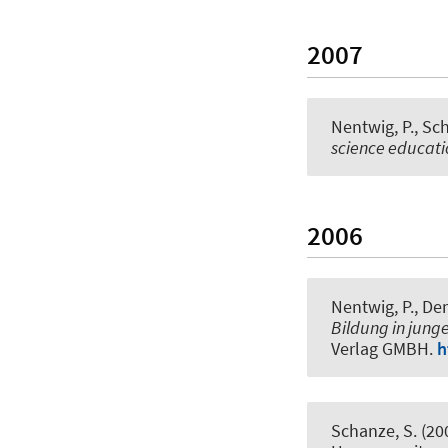
2007
Nentwig, P.
, Sc
science educati
2006
Nentwig, P., De
Bildung in jun
Verlag GMBH.
h
Schanze, S.
(20