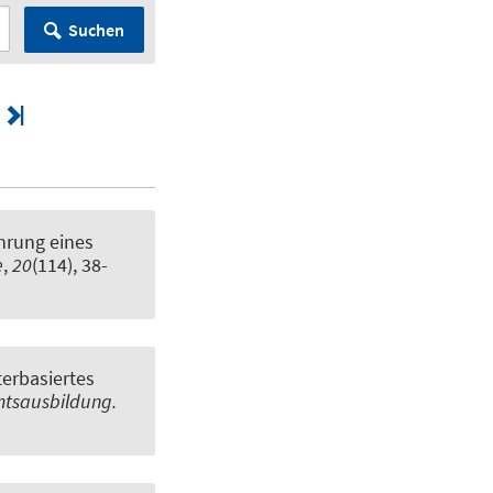
Suchen
ührung eines
e
,
20
(114), 38-
erbasiertes
mtsausbildung.