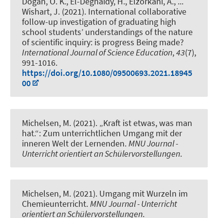
Dogan, O. K., El-Deghaidy, H., Elzorkani, A., ...
Wishart, J. (2021).
International collaborative
follow-up investigation of graduating high
school students’ understandings of the nature
of scientific inquiry: is progress Being made?
International Journal of Science Education
,
43
(7),
991-1016.
https://doi.org/10.1080/09500693.2021.18945
00
Michelsen, M.
(2021).
„Kraft ist etwas, was man
hat.“: Zum unterrichtlichen Umgang mit der
inneren Welt der Lernenden
.
MNU Journal -
Unterricht orientiert an Schülervorstellungen
.
Michelsen, M.
(2021).
Umgang mit Wurzeln im
Chemieunterricht
.
MNU Journal - Unterricht
orientiert an Schülervorstellungen
.