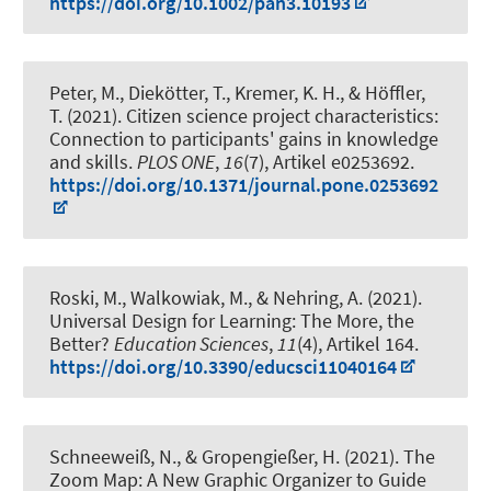
https://doi.org/10.1002/pan3.10193
Peter, M., Diekötter, T.
, Kremer, K. H.
, & Höffler,
T. (2021).
Citizen science project characteristics:
Connection to participants' gains in knowledge
and skills
.
PLOS ONE
,
16
(7), Artikel e0253692.
https://doi.org/10.1371/journal.pone.0253692
Roski, M.
, Walkowiak, M.
, & Nehring, A.
(2021).
Universal Design for Learning: The More, the
Better?
Education Sciences
,
11
(4), Artikel 164.
https://doi.org/10.3390/educsci11040164
Schneeweiß, N., & Gropengießer, H. (2021).
The
Zoom Map: A New Graphic Organizer to Guide