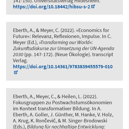
141-150). Universitätsverlag Hildesheim.
https://doi.org/10.18442/hibsu-s-2
Eberth, A.
, & Meyer, C.
(2022).
»Economics for
Future«: Relevanz, Reflexionen, Impulse
. In C.
Meyer (Ed.),
»Transforming our World«:
Zukunftsdiskurse zur Umsetzung der UN-Agenda
2030
(pp. 147-172). (Neue Ökologie). transcript
Verlag.
https://doi.org/10.14361/9783839455579-010
Eberth, A.
, Meyer, C.
, & Heilen, L.
(2022).
Fokusgruppen zu Postwachstumsökonomien
im Kontext transformativer Bildung
. In A.
Eberth, A. Goller, J. Günther, M. Hanke, V. Holz,
A. Krug, K. Rončević, & M. Singer-Brodowski
(Eds.),
Bildung für nachhaltige Entwicklung: