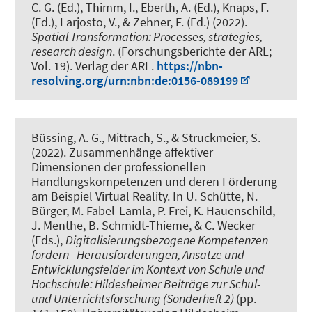
C. G. (Ed.), Thimm, I.
, Eberth, A. (Ed.)
, Knaps, F.
(Ed.)
, Larjosto, V., & Zehner, F. (Ed.) (2022).
Spatial Transformation: Processes, strategies,
research design
. (Forschungsberichte der ARL;
Vol. 19). Verlag der ARL.
https://nbn-
resolving.org/urn:nbn:de:0156-089199
Büssing, A. G.
, Mittrach, S.
, & Struckmeier, S.
(2022).
Zusammenhänge affektiver
Dimensionen der professionellen
Handlungskompetenzen und deren Förderung
am Beispiel Virtual Reality
. In U. Schütte, N.
Bürger, M. Fabel-Lamla, P. Frei, K. Hauenschild,
J. Menthe, B. Schmidt-Thieme, & C. Wecker
(Eds.),
Digitalisierungsbezogene Kompetenzen
fördern - Herausforderungen, Ansätze und
Entwicklungsfelder im Kontext von Schule und
Hochschule: Hildesheimer Beiträge zur Schul-
und Unterrichtsforschung (Sonderheft 2)
(pp.