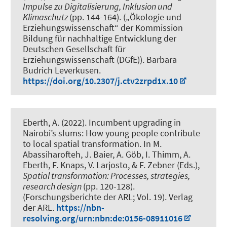
Impulse zu Digitalisierung, Inklusion und
Klimaschutz
(pp. 144-164). („Ökologie und
Erziehungswissenschaft“ der Kommission
Bildung für nachhaltige Entwicklung der
Deutschen Gesellschaft für
Erziehungswissenschaft (DGfE)). Barbara
Budrich Leverkusen.
https://doi.org/10.2307/j.ctv2zrpd1x.10
Eberth, A.
(2022).
Incumbent upgrading in
Nairobi’s slums: How young people contribute
to local spatial transformation
. In M.
Abassiharofteh, J. Baier, A. Göb, I. Thimm, A.
Eberth, F. Knaps, V. Larjosto, & F. Zebner (Eds.),
Spatial transformation: Processes, strategies,
research design
(pp. 120-128).
(Forschungsberichte der ARL; Vol. 19). Verlag
der ARL.
https://nbn-
resolving.org/urn:nbn:de:0156-08911016