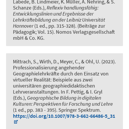
Labede, B. Lindmeier, K. Müller, A. Nehring, & S.
Schanze (Eds.),
Reflexiv handlungsfähig:
Entwicklungslinien und Ergebnisse der
Lehrkräftebildung an der Leibniz Universität
Hannover
(1 ed., pp. 315-328). (Beiträge zur
Pädagogik; Vol. 15). Nomos Verlagsgesellschaft
mbH & Co. KG.
Mittrach, S.
, Wirth, D.
, Meyer, C.
, & Ohl, U. (2023).
Professionalisierung angehender
Geographielehrkräfte durch den Einsatz von
virtueller Realität: Beispiele aus zwei
universitären geographiedidaktischen
Lehrveranstaltungen
. In F. Pettig, & I. Gryl
(Eds.),
Geographische Bildung in digitalen
Kulturen: Perspektiven für Forschung und Lehre
(1 ed., pp. 383 - 395). Springer Spektrum.
https://doi.org/10.1007/978-3-662-66486-5_31