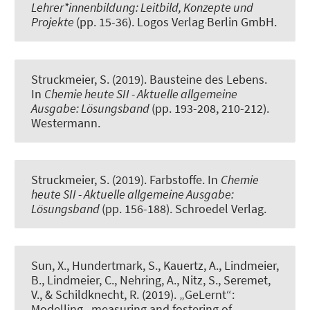
Lehrer*innenbildung: Leitbild, Konzepte und
Projekte
(pp. 15-36). Logos Verlag Berlin GmbH.
Struckmeier, S.
(2019).
Bausteine des Lebens
.
In
Chemie heute SII - Aktuelle allgemeine
Ausgabe: Lösungsband
(pp. 193-208, 210-212).
Westermann.
Struckmeier, S.
(2019).
Farbstoffe
. In
Chemie
heute SII - Aktuelle allgemeine Ausgabe:
Lösungsband
(pp. 156-188). Schroedel Verlag.
Sun, X.
, Hundertmark, S.
, Kauertz, A.
, Lindmeier,
B.
, Lindmeier, C.
, Nehring, A.
, Nitz, S., Seremet,
V., & Schildknecht, R. (2019).
„GeLernt“:
Modelling,, measuring and fostering of